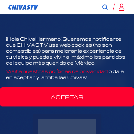
¿No tienes
¡Hola ChivaHermano! Queremos notificarte
que CHIVASTV usa web cookies (no son
comestibles) para mejorar la experiencia de
suscripción?
tu visita y puedas vivir al máximo los partidos
del equipo más querido de México.
Visita nuestras políticas de privacidad
o dale
¡Todo Chivas, todo el tiempo y antes que nadie!
en aceptar y ¡arriba las Chivas!
Disfruta el contenido exclusivo y acércate más
que nunca al Rebaño Sagrado.
ACEPTAR