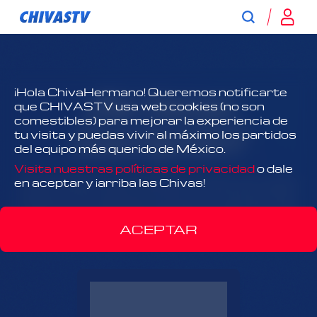
¿No tienes
¡Hola ChivaHermano! Queremos notificarte
que CHIVASTV usa web cookies (no son
comestibles) para mejorar la experiencia de
suscripción?
tu visita y puedas vivir al máximo los partidos
del equipo más querido de México.
Visita nuestras políticas de privacidad
o dale
¡Todo Chivas, todo el tiempo y antes que nadie!
en aceptar y ¡arriba las Chivas!
Disfruta el contenido exclusivo y acércate más
que nunca al Rebaño Sagrado.
ACEPTAR