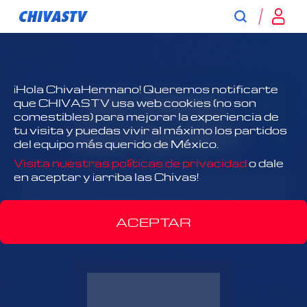
¿No tienes
¡Hola ChivaHermano! Queremos notificarte
que CHIVASTV usa web cookies (no son
comestibles) para mejorar la experiencia de
suscripción?
tu visita y puedas vivir al máximo los partidos
del equipo más querido de México.
Visita nuestras políticas de privacidad
o dale
¡Todo Chivas, todo el tiempo y antes que nadie!
en aceptar y ¡arriba las Chivas!
Disfruta el contenido exclusivo y acércate más
que nunca al Rebaño Sagrado.
ACEPTAR