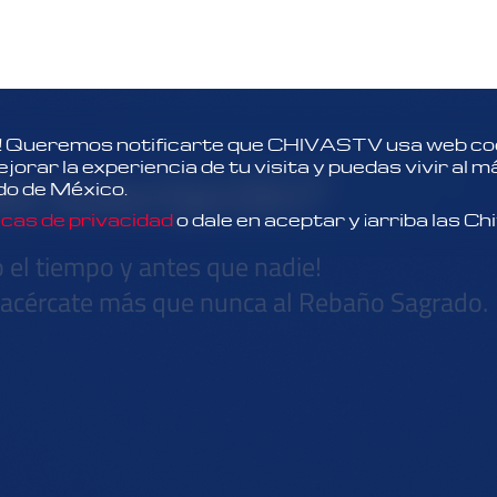
 Queremos notificarte que CHIVASTV usa web coo
es suscripción?
orar la experiencia de tu visita y puedas vivir al 
do de México.
icas de privacidad
o dale en aceptar y ¡arriba las Ch
o el tiempo y antes que nadie!
y acércate más que nunca al Rebaño Sagrado.