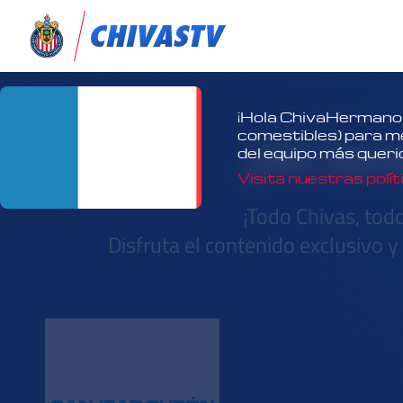
¡Hola ChivaHermano!
¿No tien
comestibles) para mej
del equipo más queri
Visita nuestras polít
¡Todo Chivas, tod
Disfruta el contenido exclusivo 