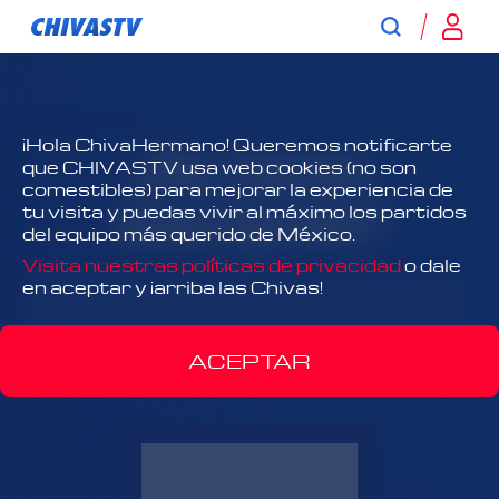
¿No tienes
¡Hola ChivaHermano! Queremos notificarte
que CHIVASTV usa web cookies (no son
comestibles) para mejorar la experiencia de
suscripción?
tu visita y puedas vivir al máximo los partidos
del equipo más querido de México.
Visita nuestras políticas de privacidad
o dale
¡Todo Chivas, todo el tiempo y antes que nadie!
en aceptar y ¡arriba las Chivas!
Disfruta el contenido exclusivo y acércate más
que nunca al Rebaño Sagrado.
ACEPTAR