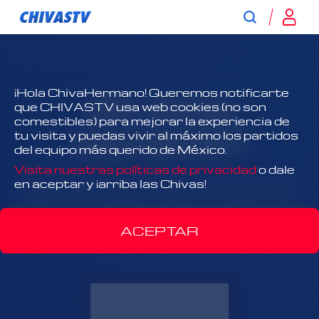
¿No tienes
¡Hola ChivaHermano! Queremos notificarte
que CHIVASTV usa web cookies (no son
comestibles) para mejorar la experiencia de
suscripción?
tu visita y puedas vivir al máximo los partidos
del equipo más querido de México.
Visita nuestras políticas de privacidad
o dale
¡Todo Chivas, todo el tiempo y antes que nadie!
en aceptar y ¡arriba las Chivas!
Disfruta el contenido exclusivo y acércate más
que nunca al Rebaño Sagrado.
ACEPTAR