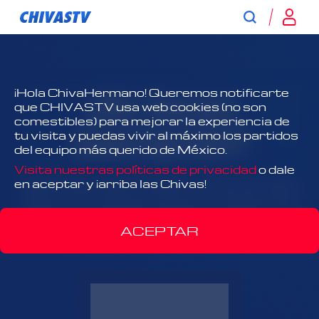
¿No tienes
¡Hola ChivaHermano! Queremos notificarte
que CHIVASTV usa web cookies (no son
comestibles) para mejorar la experiencia de
suscripción?
tu visita y puedas vivir al máximo los partidos
del equipo más querido de México.
Visita nuestras políticas de privacidad
o dale
¡Todo Chivas, todo el tiempo y antes que nadie!
en aceptar y ¡arriba las Chivas!
Disfruta el contenido exclusivo y acércate más
que nunca al Rebaño Sagrado.
ACEPTAR