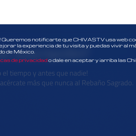
 Queremos notificarte que CHIVASTV usa web coo
es suscripción?
orar la experiencia de tu visita y puedas vivir al 
do de México.
icas de privacidad
o dale en aceptar y ¡arriba las Ch
o el tiempo y antes que nadie!
y acércate más que nunca al Rebaño Sagrado.