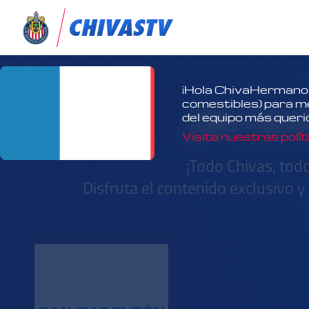
¡Hola ChivaHermano!
¿No tien
comestibles) para mej
del equipo más queri
Visita nuestras polít
¡Todo Chivas, tod
Disfruta el contenido exclusivo 