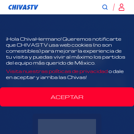
¿No tienes
¡Hola ChivaHermano! Queremos notificarte
que CHIVASTV usa web cookies (no son
comestibles) para mejorar la experiencia de
suscripción?
tu visita y puedas vivir al máximo los partidos
del equipo más querido de México.
Visita nuestras políticas de privacidad
o dale
¡Todo Chivas, todo el tiempo y antes que nadie!
en aceptar y ¡arriba las Chivas!
Disfruta el contenido exclusivo y acércate más
que nunca al Rebaño Sagrado.
ACEPTAR