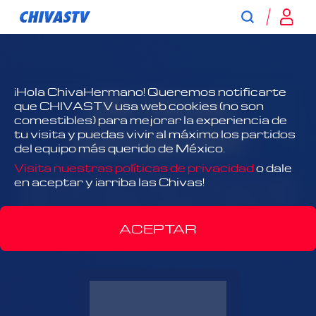
¿No tienes
¡Hola ChivaHermano! Queremos notificarte
que CHIVASTV usa web cookies (no son
comestibles) para mejorar la experiencia de
suscripción?
tu visita y puedas vivir al máximo los partidos
del equipo más querido de México.
Visita nuestras políticas de privacidad
o dale
¡Todo Chivas, todo el tiempo y antes que nadie!
en aceptar y ¡arriba las Chivas!
Disfruta el contenido exclusivo y acércate más
que nunca al Rebaño Sagrado.
ACEPTAR