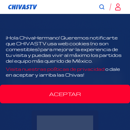
¿No tienes
¡Hola ChivaHermano! Queremos notificarte
que CHIVASTV usa web cookies (no son
comestibles) para mejorar la experiencia de
suscripción?
tu visita y puedas vivir al máximo los partidos
del equipo más querido de México.
Visita nuestras políticas de privacidad
o dale
¡Todo Chivas, todo el tiempo y antes que nadie!
en aceptar y ¡arriba las Chivas!
Disfruta el contenido exclusivo y acércate más
que nunca al Rebaño Sagrado.
ACEPTAR