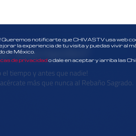
 Queremos notificarte que CHIVASTV usa web coo
es suscripción?
orar la experiencia de tu visita y puedas vivir al 
do de México.
icas de privacidad
o dale en aceptar y ¡arriba las Ch
o el tiempo y antes que nadie!
y acércate más que nunca al Rebaño Sagrado.