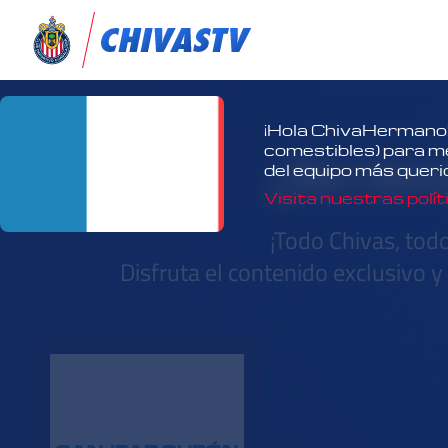
¡Hola ChivaHermano!
¿No tien
comestibles) para mej
del equipo más queri
Visita nuestras polít
¡Todo Chivas, tod
Disfruta el contenido exclusivo 