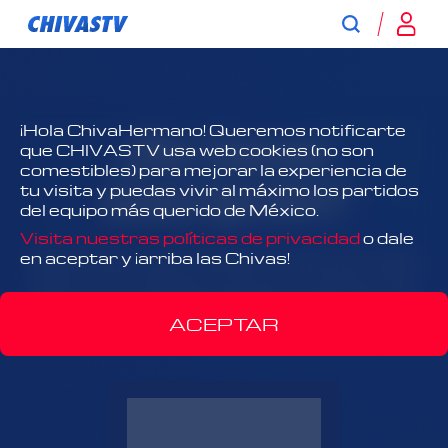
¿No tienes
¡Hola ChivaHermano! Queremos notificarte
que CHIVASTV usa web cookies (no son
comestibles) para mejorar la experiencia de
suscripción?
tu visita y puedas vivir al máximo los partidos
del equipo más querido de México.
Visita nuestras políticas de privacidad
o dale
¡Todo Chivas, todo el tiempo y antes que nadie!
en aceptar y ¡arriba las Chivas!
Disfruta el contenido exclusivo y acércate más
que nunca al Rebaño Sagrado.
ACEPTAR