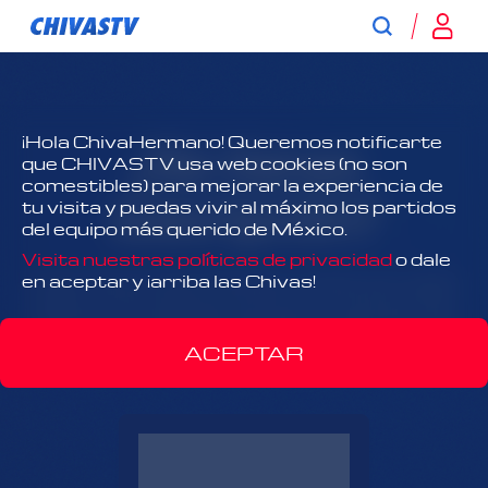
¿No tienes
¡Hola ChivaHermano! Queremos notificarte
que CHIVASTV usa web cookies (no son
comestibles) para mejorar la experiencia de
suscripción?
tu visita y puedas vivir al máximo los partidos
del equipo más querido de México.
Visita nuestras políticas de privacidad
o dale
¡Todo Chivas, todo el tiempo y antes que nadie!
en aceptar y ¡arriba las Chivas!
Disfruta el contenido exclusivo y acércate más
que nunca al Rebaño Sagrado.
ACEPTAR